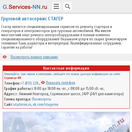
Грузовой автосервис СТАГЕР
Стагер является специализированным сервисом по ремонту стартеров и
генераторов и электромоторов для грузовых автомобилей. Мы имеем
многолетний опыт ремонта электрооборудования и полный комплекс
специализированного оборудования! Оказываем услуги по сварке (ремонтируем
топливные баки, радиаторы и интеркулеры). Квалифицированные сотрудники,
гарантия на работы!
Посмотреть полное описание
Контактная информация
Пожалуйста, при звонке в автосервис, сообщите что нашли данную информацию на сайте
Сервисы-НН
Показать телефон
Телефон:
+7 (831) 228-01-08
График работы:
с 8:00 до 18:00 пн.-пт., с 08:00 до 15:00 сб.-вс.
Адрес:
г. Нижний Новгород, Сормовское шоссе, 24/Р (24/1 для навигатора)
Схема проезда:
Посмотреть
Сайт:
starternn.ru
,
vk.com/stagernn