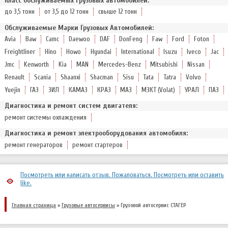
Класс обслуживаемых грузовых автомобилей:
до 3,5 тонн
от 3,5 до 12 тонн
свыше 12 тонн
Обслуживаемые Марки Грузовых Автомобилей:
Avia
Baw
Camc
Daewoo
DAF
DonFeng
Faw
Ford
Foton
Freightliner
Hino
Howo
Hyundai
International
Isuzu
Iveco
Jac
Jmc
Kenworth
Kia
MAN
Mercedes-Benz
Mitsubishi
Nissan
Renault
Scania
Shaanxi
Shacman
Sisu
Tata
Tatra
Volvo
Yuejin
ГАЗ
ЗИЛ
КАМАЗ
КРАЗ
МАЗ
МЗКТ (Volat)
УРАЛ
ПАЗ
Диагностика и ремонт систем двигателя:
ремонт системы охлаждения
Диагностика и ремонт электрооборудования автомобиля:
ремонт генераторов
ремонт стартеров
Посмотреть или написать отзыв. Пожаловаться. Посмотреть или оставить
like.
Главная страница
»
Грузовые автосервисы
» Грузовой автосервис СТАГЕР