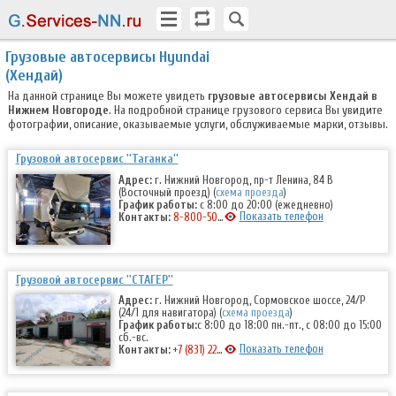
Грузовые автосервисы Hyundai
(Хендай)
На данной странице Вы можете увидеть
грузовые автосервисы Хендай в
Нижнем Новгороде
. На подробной странице грузового сервиса Вы увидите
фотографии, описание, оказываемые услуги, обслуживаемые марки, отзывы.
Грузовой автосервис ''Таганка''
Адрес:
г. Нижний Новгород, пр-т Ленина, 84 В
(Восточный проезд) (
схема проезда
)
График работы:
с 8:00 до 20:00 (ежедневно)
Показать телефон
Контакты:
8-800-500-7-111
Грузовой автосервис ''СТАГЕР''
Адрес:
г. Нижний Новгород, Сормовское шоссе, 24/Р
(24/1 для навигатора) (
схема проезда
)
График работы:
с 8:00 до 18:00 пн.-пт., с 08:00 до 15:00
сб.-вс.
Показать телефон
Контакты:
+7 (831) 228-01-08