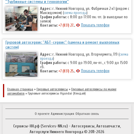
''Турбинные системы и технологии''
Адрес:
г. Нижний Новгород, ул. Фабричная 2 к1 (рядом с
Максидомом) (
схема проезда
)
График работы:
с 8:00 до 17:00 пн.-пт. (в выходные по
записи)
Показать телефон
Контакты:
+7 (831) 272-55-24
Грузовой автосервис ''АБТ-сервис'' (замена и ремонт выхлопных
систем)
Адрес:
г. Нижний Новгород, ул. Вторчермета, 119 (
схема
проезда
)
График работы:
с 9:00 до 19:00, пн-пт., с 9:00 до 15:00
сб.
Показать телефон
Контакты:
+7 (831) 257-73-63
,
+7 (831) 415-13-48
Главная страница
»
Грузовые автосервисы
»
Грузовые автосервисы по марке
автомобиля
» Грузовые автосервисы Hyundai (Хендай)
О проекте
Администрация
Обратная связь
Сервисы-НН.рф ⟨Services-NN.ru⟩ - Автосервисы, Автозапчасти,
Автоуслуги Нижнего Новгорода © 2011-
2026