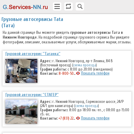
Грузовые автосервисы Tata
(Тата)
На данной странице Вы можете увидеть
грузовые автосервисы Тата в
Нижнем Новгороде
. На подробной странице грузового сервиса Вы увидите
фотографии, описание, оказываемые услуги, обслуживаемые марки, отзывы.
Грузовой автосервис ''Таганка''
Адрес:
г. Нижний Новгород, пр-т Ленина, 84 В
(Восточный проезд) (
схема проезда
)
График работы:
с 8:00 до 20:00 (ежедневно)
Показать телефон
Контакты:
8-800-500-7-111
Грузовой автосервис ''СТАГЕР''
Адрес:
г. Нижний Новгород, Сормовское шоссе, 24/Р
(24/1 для навигатора) (
схема проезда
)
График работы:
с 8:00 до 18:00 пн.-пт., с 08:00 до 15:00
сб.-вс.
Показать телефон
Контакты:
+7 (831) 228-01-08