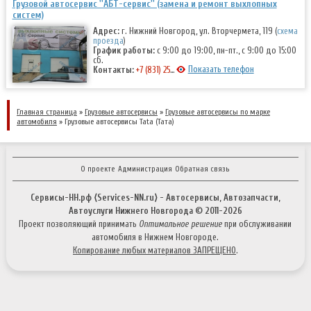
Грузовой автосервис ''АБТ-сервис'' (замена и ремонт выхлопных
систем)
Адрес:
г. Нижний Новгород, ул. Вторчермета, 119 (
схема
проезда
)
График работы:
с 9:00 до 19:00, пн-пт., с 9:00 до 15:00
сб.
Показать телефон
Контакты:
+7 (831) 257-73-63
,
+7 (831) 415-13-48
Главная страница
»
Грузовые автосервисы
»
Грузовые автосервисы по марке
автомобиля
» Грузовые автосервисы Tata (Тата)
О проекте
Администрация
Обратная связь
Сервисы-НН.рф ⟨Services-NN.ru⟩ - Автосервисы, Автозапчасти,
Автоуслуги Нижнего Новгорода © 2011-
2026
Проект позволяющий принимать
Оптимальное решение
при обслуживании
автомобиля в Нижнем Новгороде.
Копирование любых материалов ЗАПРЕЩЕНО
.