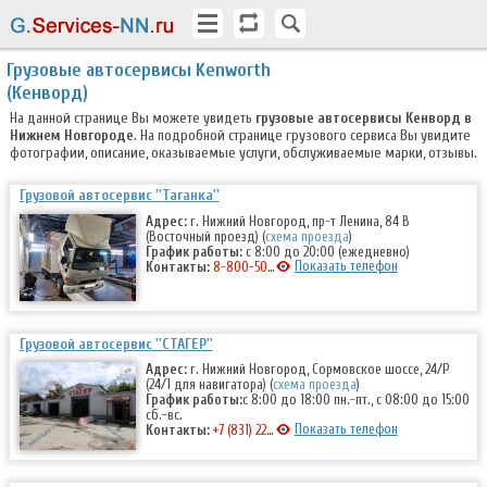
Грузовые автосервисы Kenworth
(Кенворд)
На данной странице Вы можете увидеть
грузовые автосервисы Кенворд в
Нижнем Новгороде
. На подробной странице грузового сервиса Вы увидите
фотографии, описание, оказываемые услуги, обслуживаемые марки, отзывы.
Грузовой автосервис ''Таганка''
Адрес:
г. Нижний Новгород, пр-т Ленина, 84 В
(Восточный проезд) (
схема проезда
)
График работы:
с 8:00 до 20:00 (ежедневно)
Показать телефон
Контакты:
8-800-500-7-111
Грузовой автосервис ''СТАГЕР''
Адрес:
г. Нижний Новгород, Сормовское шоссе, 24/Р
(24/1 для навигатора) (
схема проезда
)
График работы:
с 8:00 до 18:00 пн.-пт., с 08:00 до 15:00
сб.-вс.
Показать телефон
Контакты:
+7 (831) 228-01-08