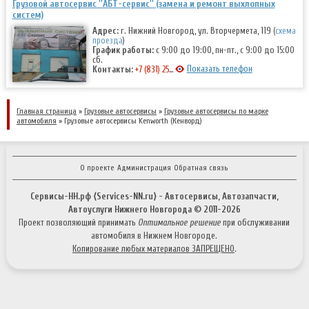
Грузовой автосервис ''АБТ-сервис'' (замена и ремонт выхлопных
систем)
Адрес:
г. Нижний Новгород, ул. Вторчермета, 119 (
схема
проезда
)
График работы:
с 9:00 до 19:00, пн-пт., с 9:00 до 15:00
сб.
Показать телефон
Контакты:
+7 (831) 257-73-63
,
+7 (831) 415-13-48
Главная страница
»
Грузовые автосервисы
»
Грузовые автосервисы по марке
автомобиля
» Грузовые автосервисы Kenworth (Кенворд)
О проекте
Администрация
Обратная связь
Сервисы-НН.рф ⟨Services-NN.ru⟩ - Автосервисы, Автозапчасти,
Автоуслуги Нижнего Новгорода © 2011-
2026
Проект позволяющий принимать
Оптимальное решение
при обслуживании
автомобиля в Нижнем Новгороде.
Копирование любых материалов ЗАПРЕЩЕНО
.